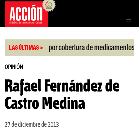
Saltar
al
contenido
|
lo de la Corte por cobertura de medicamentos
Uru
LAS ÚLTIMAS >
OPINIÓN
Rafael Fernández de
Castro Medina
27 de diciembre de 2013