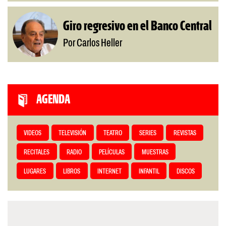
Giro regresivo en el Banco Central
Por Carlos Heller
AGENDA
VIDEOS
TELEVISIÓN
TEATRO
SERIES
REVISTAS
RECITALES
RADIO
PELÍCULAS
MUESTRAS
LUGARES
LIBROS
INTERNET
INFANTIL
DISCOS