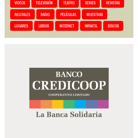
VIDEOS
TELEVISIÓN
TEATRO
SERIES
REVISTAS
RECITALES
RADIO
PELÍCULAS
MUESTRAS
LUGARES
LIBROS
INTERNET
INFANTIL
DISCOS