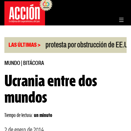
Saltar
al
contenido
|
esgo
China protesta por obstrucción de EE.UU en
LAS ÚLTIMAS >
MUNDO
|
BITÁCORA
Ucrania entre dos
mundos
Tiempo de lectura:
un minuto
2 de enero de 2014