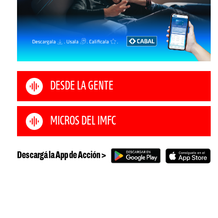
DESDE LA GENTE
MICROS DEL IMFC
Descargá la App de Acción >