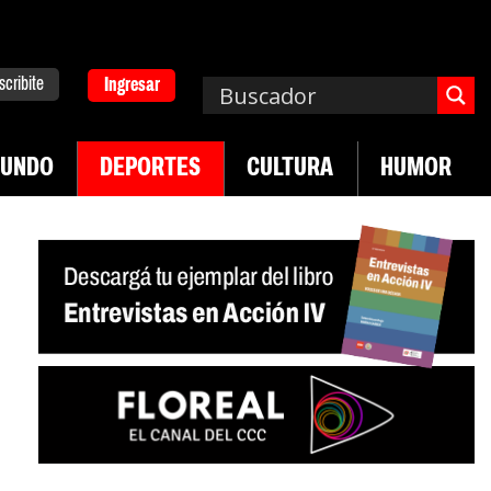
scribite
Ingresar
UNDO
DEPORTES
CULTURA
HUMOR
|
dad en jóvenes precarizados
Cae la actividad en