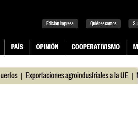
tter
instagram
tiktok
Youtube
Spotify
Edición impresa
Quiénes somos
Su
PAÍS
OPINIÓN
COOPERATIVISMO
M
|
|
s
Exportaciones agroindustriales a la UE
Morosi