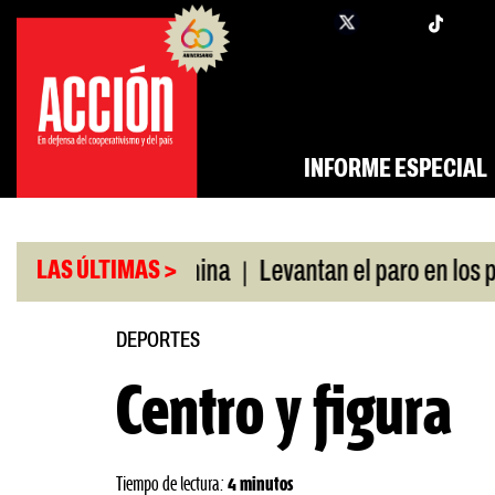
Saltar
twi
facebook
al
contenido
INFORME ESPECIAL
|
vó swap con China
Levantan el paro en los puerto
LAS ÚLTIMAS >
DEPORTES
Centro y figura
Tiempo de lectura:
4 minutos