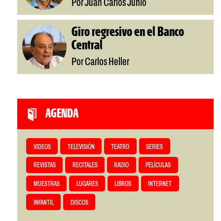
Por Juan Carlos Junio
Giro regresivo en el Banco
Central
Por Carlos Heller
AGENDA
VIDEOS
TELEVISIÓN
TEATRO
SERIES
REVISTAS
RECITALES
RADIO
PELÍCULAS
MUESTRAS
LUGARES
LIBROS
INTERNET
INFANTIL
DISCOS