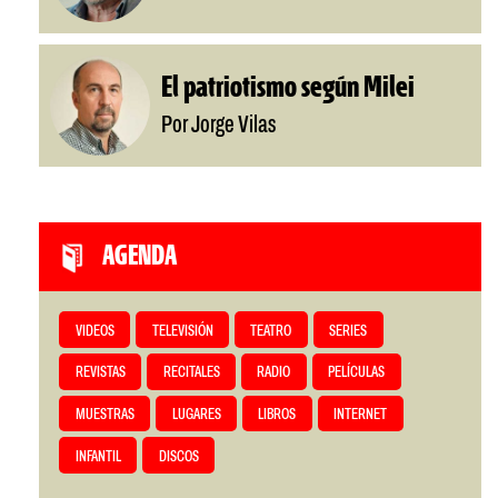
El patriotismo según Milei
Por Jorge Vilas
AGENDA
VIDEOS
TELEVISIÓN
TEATRO
SERIES
REVISTAS
RECITALES
RADIO
PELÍCULAS
MUESTRAS
LUGARES
LIBROS
INTERNET
INFANTIL
DISCOS