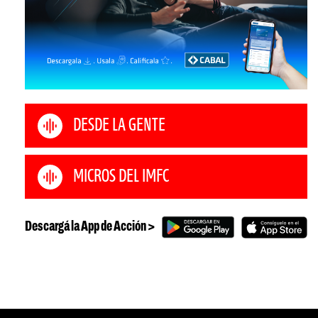
DESDE LA GENTE
MICROS DEL IMFC
Descargá la App de Acción >