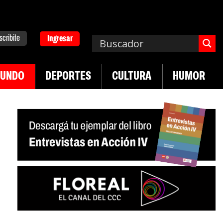
scribite
Ingresar
UNDO
DEPORTES
CULTURA
HUMOR
|
n desregulación del practicaje
Denuncias por vio