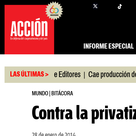
Saltar
twi
facebook
al
contenido
INFORME ESPECIAL
|
|
de gira
Feria de Editores
Cae producción de auto
LAS ÚLTIMAS >
MUNDO
|
BITÁCORA
Contra la privati
28 de enero de 2014