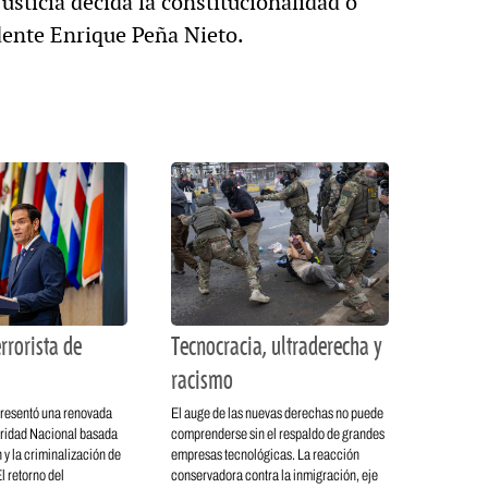
Justicia decida la constitucionalidad o
dente Enrique Peña Nieto.
rrorista de
Tecnocracia, ultraderecha y
racismo
resentó una renovada
El auge de las nuevas derechas no puede
ridad Nacional basada
comprenderse sin el respaldo de grandes
 y la criminalización de
empresas tecnológicas. La reacción
l retorno del
conservadora contra la inmigración, eje