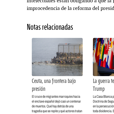
intelectuales están obligando a que la 
improcedencia de la reforma del presi
Notas relacionadas
Ceuta, una frontera bajo
La guerra te
presión
Trump
El cruce de migrantes marroquíes hacia
La Casa Blanca p
el enclave español dejó casi un centenar
Doctrina de Segu
de muertos. Qué hay detrás de una
en la persecución
tragedia que se repite y qué actores tratan
toda disidencia. E