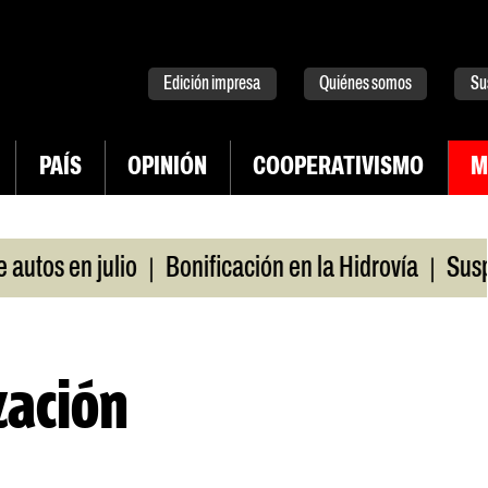
tter
instagram
tiktok
Youtube
Spotify
Edición impresa
Quiénes somos
Su
PAÍS
OPINIÓN
COOPERATIVISMO
M
|
|
s en julio
Bonificación en la Hidrovía
Suspende
zación