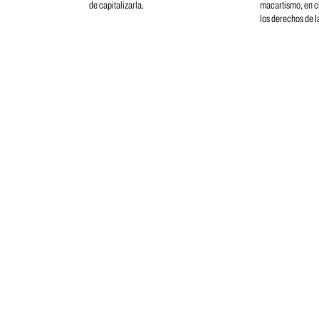
de capitalizarla.
macartismo, en c
los derechos de la