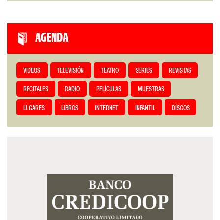
AGENDA
VIDEOS
TELEVISIÓN
TEATRO
SERIES
REVISTAS
RECITALES
RADIO
PELÍCULAS
MUESTRAS
LUGARES
LIBROS
INTERNET
INFANTIL
DISCOS