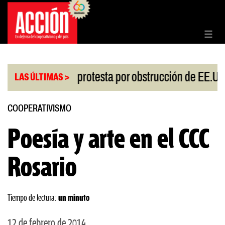
Saltar
al
contenido
|
iesgo
China protesta por obstrucción de EE.UU e
LAS ÚLTIMAS >
COOPERATIVISMO
Poesía y arte en el CCC
Rosario
Tiempo de lectura:
un minuto
12 de febrero de 2014