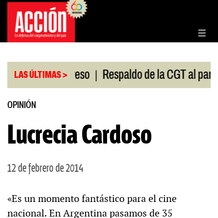
Saltar
al
contenido
|
ón en el Congreso
Respaldo de la CGT al paro univ
LAS ÚLTIMAS >
OPINIÓN
Lucrecia Cardoso
12 de febrero de 2014
«Es un momento fantástico para el cine
nacional. En Argentina pasamos de 35