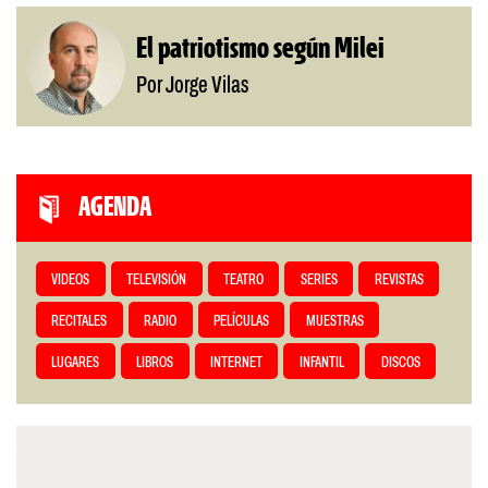
El patriotismo según Milei
Por Jorge Vilas
AGENDA
VIDEOS
TELEVISIÓN
TEATRO
SERIES
REVISTAS
RECITALES
RADIO
PELÍCULAS
MUESTRAS
LUGARES
LIBROS
INTERNET
INFANTIL
DISCOS