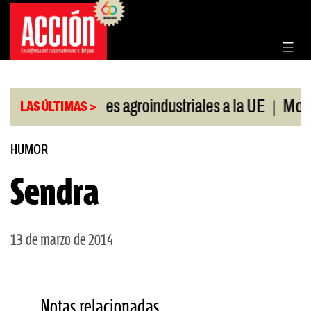
Saltar
al
contenido
|
|
Exportaciones agroindustriales a la UE
Morosid
LAS ÚLTIMAS >
HUMOR
Sendra
13 de marzo de 2014
Notas relacionadas