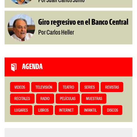
Por Juan Carlos Junio
Giro regresivo en el Banco Central
Por Carlos Heller
AGENDA
VIDEOS
TELEVISIÓN
TEATRO
SERIES
REVISTAS
RECITALES
RADIO
PELÍCULAS
MUESTRAS
LUGARES
LIBROS
INTERNET
INFANTIL
DISCOS