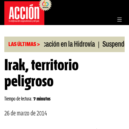
Saltar
al
contenido
|
|
o
Bonificación en la Hidrovía
Suspenden desreg
LAS ÚLTIMAS >
Irak, territorio
peligroso
Tiempo de lectura:
7 minutos
26 de marzo de 2014