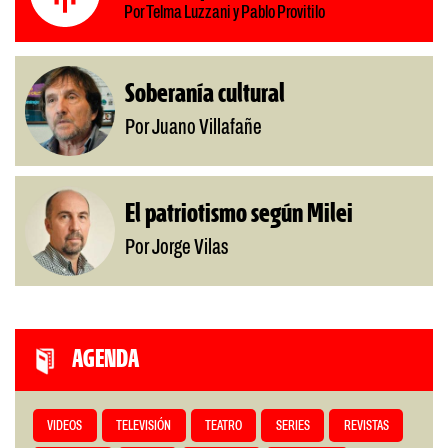
Por Telma Luzzani y Pablo Provitilo
Soberanía cultural
Por Juano Villafañe
El patriotismo según Milei
Por Jorge Vilas
AGENDA
VIDEOS
TELEVISIÓN
TEATRO
SERIES
REVISTAS