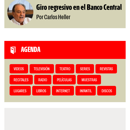
Giro regresivo en el Banco Central
Por Carlos Heller
AGENDA
VIDEOS
TELEVISIÓN
TEATRO
SERIES
REVISTAS
RECITALES
RADIO
PELÍCULAS
MUESTRAS
LUGARES
LIBROS
INTERNET
INFANTIL
DISCOS