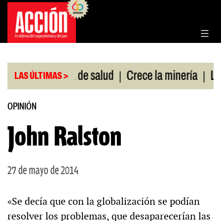
Saltar
al
contenido
|
|
 sin cobertura de salud
Crece la minería
La Pam
LAS ÚLTIMAS >
OPINIÓN
John Ralston
27 de mayo de 2014
«Se decía que con la globalización se podían
resolver los problemas, que desaparecerían las