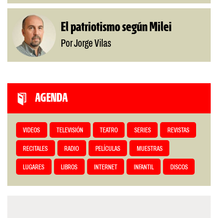
El patriotismo según Milei
Por Jorge Vilas
AGENDA
VIDEOS
TELEVISIÓN
TEATRO
SERIES
REVISTAS
RECITALES
RADIO
PELÍCULAS
MUESTRAS
LUGARES
LIBROS
INTERNET
INFANTIL
DISCOS