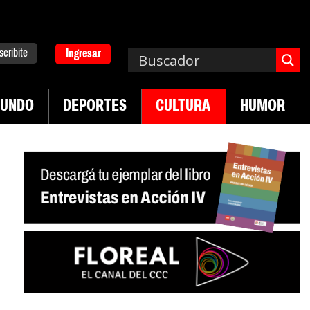
scribite
Ingresar
UNDO
DEPORTES
CULTURA
HUMOR
|
|
 Neuquén
Miguel Díaz-Canel: «Es un genocidio»