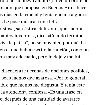
ítulo de su nuevo álbum? ¿Tuvo un brote de
anción que compuse en Buenos Aires hace
s días en la ciudad y tenía encima algunos
s. Le puse música a una letra
istosa, sarcástica, delirante, que cuenta
uantos inventos», dice. «Cuando terminé
“viva la patria”, no sé muy bien por qué. La
n el que había escrito la canción, como un
era muy adecuado, pero lo dejé y me fui
l disco, entre decenas de opciones posibles,
n poco menos que azarosa. «Por lo general,
mbre que menos me disgusta. Y tenía este
 la atención», confiesa. «Es una frase en
e, después de una cantidad de avatares