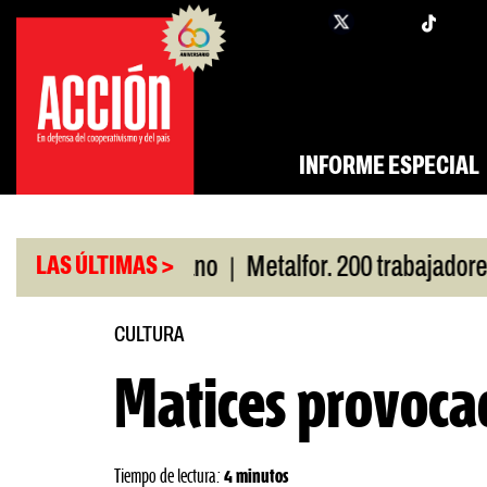
Saltar
twi
facebook
al
contenido
INFORME ESPECIAL
|
r San Cayetano
Metalfor. 200 trabajadores en rie
LAS ÚLTIMAS >
CULTURA
Matices provoca
Tiempo de lectura:
4 minutos