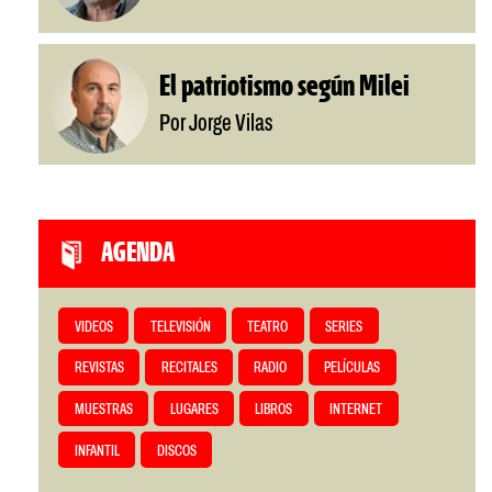
El patriotismo según Milei
Por Jorge Vilas
AGENDA
VIDEOS
TELEVISIÓN
TEATRO
SERIES
REVISTAS
RECITALES
RADIO
PELÍCULAS
MUESTRAS
LUGARES
LIBROS
INTERNET
INFANTIL
DISCOS