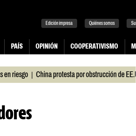
tter
instagram
tiktok
Youtube
Spotify
Edición impresa
Quiénes somos
Su
PAÍS
OPINIÓN
COOPERATIVISMO
M
|
sgo
China protesta por obstrucción de EE.UU en
dores