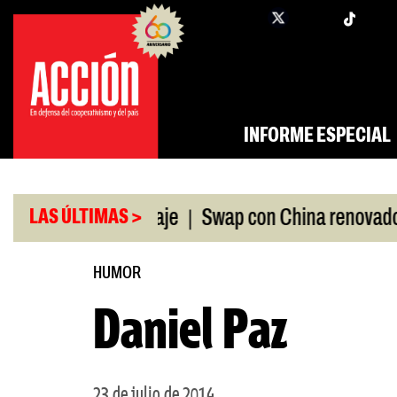
Saltar
twi
facebook
al
contenido
INFORME ESPECIAL
|
|
a ANDIS, a peritaje
Swap con China renovado
LAS ÚLTIMAS >
HUMOR
Daniel Paz
23 de julio de 2014