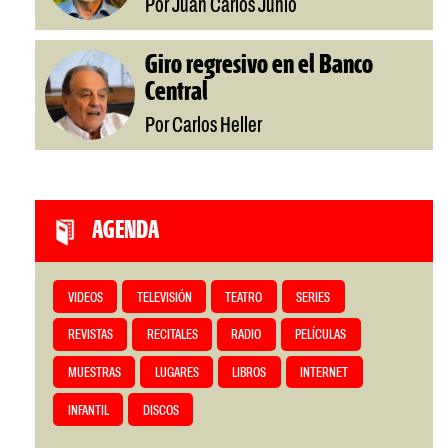
Por Juan Carlos Junio
Giro regresivo en el Banco
Central
Por Carlos Heller
AGENDA
VIDEOS
TELEVISIÓN
TEATRO
SERIES
REVISTAS
RECITALES
RADIO
PELÍCULAS
MUESTRAS
LUGARES
LIBROS
INTERNET
INFANTIL
DISCOS