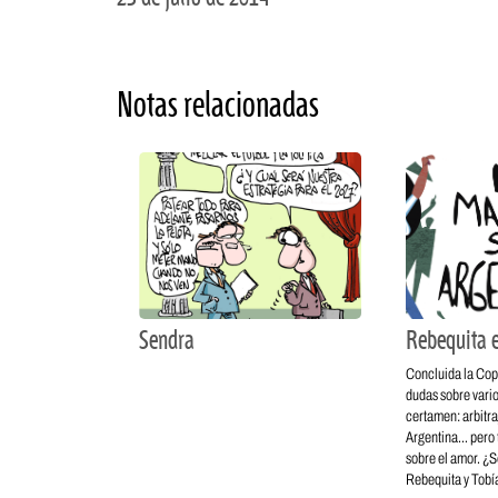
Notas relacionadas
Sendra
Rebequita 
Concluida la Co
dudas sobre vario
certamen: arbitr
Argentina… pero
sobre el amor. ¿S
Rebequita y Tobí