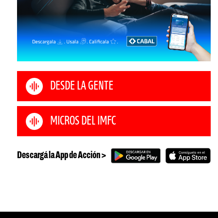
DESDE LA GENTE
MICROS DEL IMFC
Descargá la App de Acción >