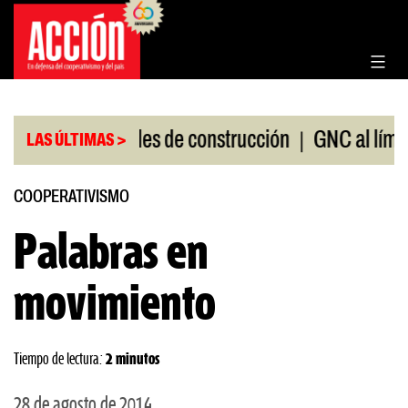
Saltar
al
contenido
|
|
a de materiales de construcción
GNC al límite
LAS ÚLTIMAS >
COOPERATIVISMO
Palabras en
movimiento
Tiempo de lectura:
2 minutos
28 de agosto de 2014