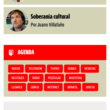
Soberanía cultural
Por Juano Villafañe
AGENDA
VIDEOS
TELEVISIÓN
TEATRO
SERIES
REVISTAS
RECITALES
RADIO
PELÍCULAS
MUESTRAS
LUGARES
LIBROS
INTERNET
INFANTIL
DISCOS