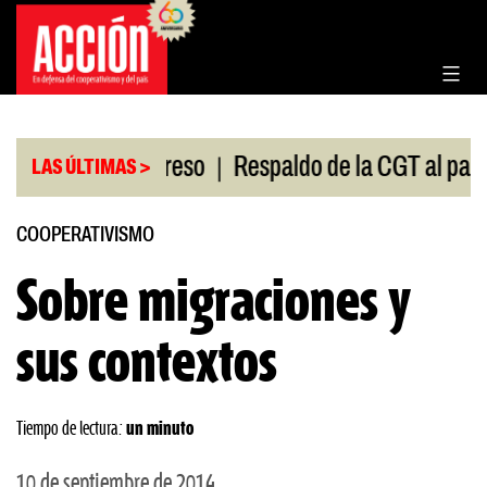
Saltar
al
contenido
|
ón en el Congreso
Respaldo de la CGT al paro univ
LAS ÚLTIMAS >
COOPERATIVISMO
Sobre migraciones y
sus contextos
Tiempo de lectura:
un minuto
10 de septiembre de 2014