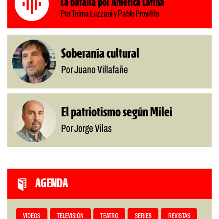
La batalla por América Latina
Por Telma Luzzani y Pablo Provitilo
Soberanía cultural
Por Juano Villafañe
El patriotismo según Milei
Por Jorge Vilas
AGENDA
VIDEOS
TELEVISIÓN
TEATRO
SERIES
REVISTAS