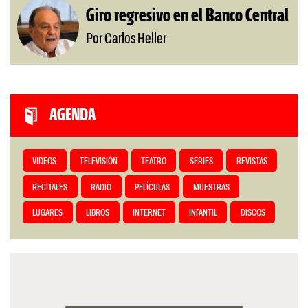
Giro regresivo en el Banco Central
Por Carlos Heller
AGENDA
VIDEOS
TELEVISIÓN
TEATRO
SERIES
REVISTAS
RECITALES
RADIO
PELÍCULAS
MUESTRAS
LUGARES
LIBROS
INTERNET
INFANTIL
DISCOS