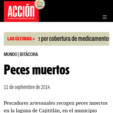
Saltar
al
contenido
|
llo de la Corte por cobertura de medicamentos
Ur
LAS ÚLTIMAS >
MUNDO
|
BITÁCORA
Peces muertos
11 de septiembre de 2014
Pescadores artesanales recogen peces muertos
en la laguna de Cajititlán, en el municipio