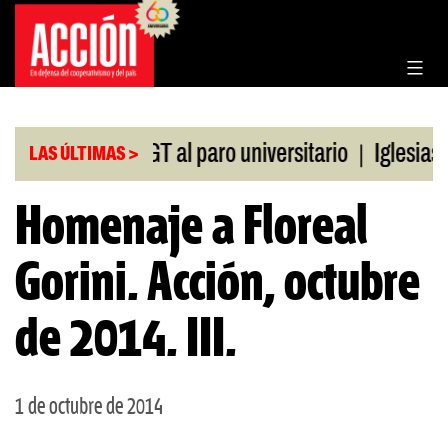
Saltar
al
contenido
|
paldo de la CGT al paro universitario
Iglesias y 
LAS ÚLTIMAS >
Homenaje a Floreal
Gorini. Acción, octubre
de 2014. III.
1 de octubre de 2014