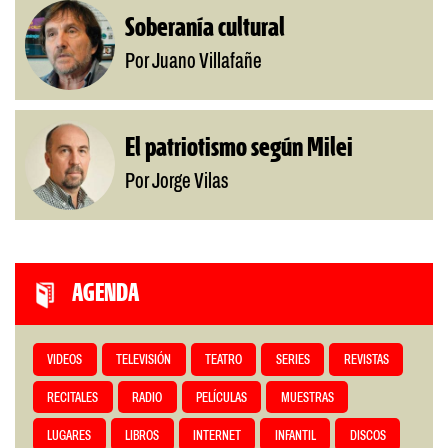
Soberanía cultural
Por Juano Villafañe
El patriotismo según Milei
Por Jorge Vilas
AGENDA
VIDEOS
TELEVISIÓN
TEATRO
SERIES
REVISTAS
RECITALES
RADIO
PELÍCULAS
MUESTRAS
LUGARES
LIBROS
INTERNET
INFANTIL
DISCOS