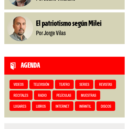
El patriotismo según Milei
Por Jorge Vilas
AGENDA
VIDEOS
TELEVISIÓN
TEATRO
SERIES
REVISTAS
RECITALES
RADIO
PELÍCULAS
MUESTRAS
LUGARES
LIBROS
INTERNET
INFANTIL
DISCOS