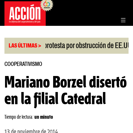
Saltar
al
contenido
|
sgo
China protesta por obstrucción de EE.UU en 
LAS ÚLTIMAS >
COOPERATIVISMO
Mariano Borzel disertó
en la filial Catedral
Tiempo de lectura:
un minuto
13 de noviembre de 2014