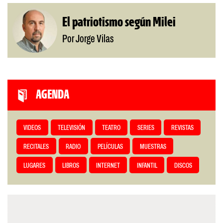
El patriotismo según Milei
Por Jorge Vilas
AGENDA
VIDEOS
TELEVISIÓN
TEATRO
SERIES
REVISTAS
RECITALES
RADIO
PELÍCULAS
MUESTRAS
LUGARES
LIBROS
INTERNET
INFANTIL
DISCOS