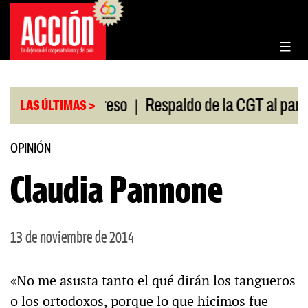
Saltar
al
contenido
|
ón en el Congreso
Respaldo de la CGT al paro univ
LAS ÚLTIMAS >
OPINIÓN
Claudia Pannone
13 de noviembre de 2014
«No me asusta tanto el qué dirán los tangueros
o los ortodoxos, porque lo que hicimos fue