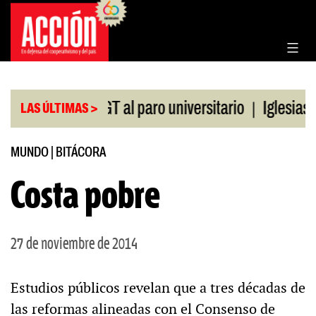
Saltar
al
contenido
|
aldo de la CGT al paro universitario
Iglesias y t
LAS ÚLTIMAS >
MUNDO
|
BITÁCORA
Costa pobre
27 de noviembre de 2014
Estudios públicos revelan que a tres décadas de
las reformas alineadas con el Consenso de