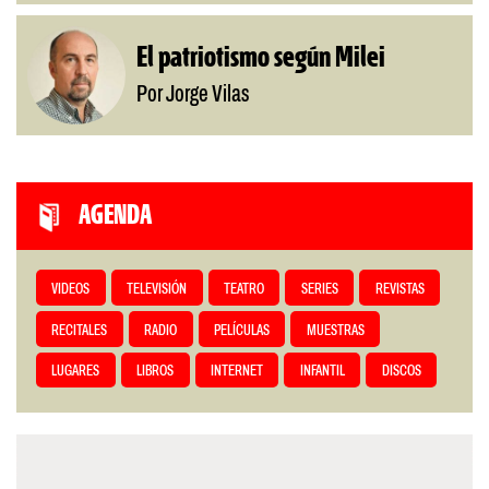
El patriotismo según Milei
Por Jorge Vilas
AGENDA
VIDEOS
TELEVISIÓN
TEATRO
SERIES
REVISTAS
RECITALES
RADIO
PELÍCULAS
MUESTRAS
LUGARES
LIBROS
INTERNET
INFANTIL
DISCOS