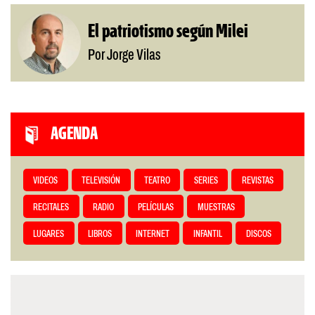
El patriotismo según Milei
Por Jorge Vilas
AGENDA
VIDEOS
TELEVISIÓN
TEATRO
SERIES
REVISTAS
RECITALES
RADIO
PELÍCULAS
MUESTRAS
LUGARES
LIBROS
INTERNET
INFANTIL
DISCOS