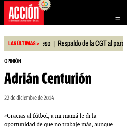
Saltar
al
contenido
|
n en el Congreso
Respaldo de la CGT al paro unive
LAS ÚLTIMAS >
OPINIÓN
Adrián Centurión
22 de diciembre de 2014
«Gracias al fútbol, a mi mamá le di la
oportunidad de que no trabaje más, aunque