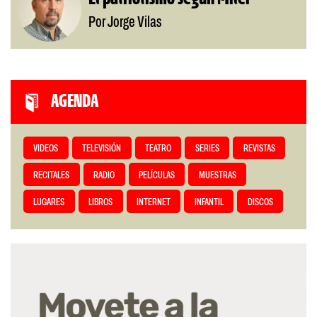
Por Jorge Vilas
AGENDA
VIDEOS
TELEVISIÓN
TEATRO
SERIES
REVISTAS
RECITALES
RADIO
PELÍCULAS
MUESTRAS
LUGARES
LIBROS
INTERNET
INFANTIL
DISCOS