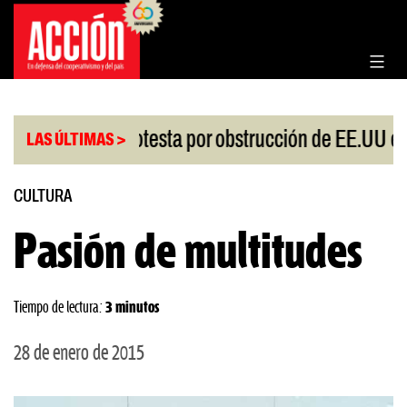
Saltar
al
contenido
|
China protesta por obstrucción de EE.UU en Neuq
LAS ÚLTIMAS >
CULTURA
Pasión de multitudes
Tiempo de lectura:
3 minutos
28 de enero de 2015