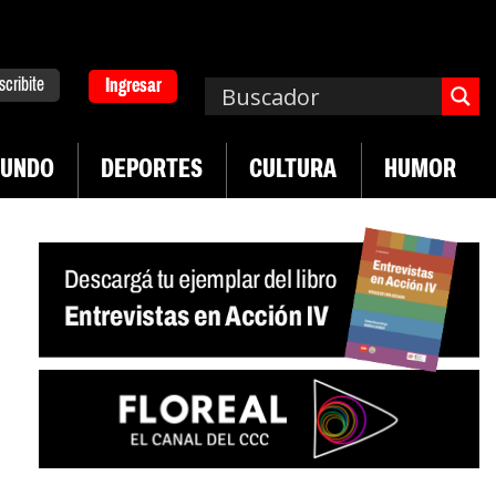
scribite
Ingresar
UNDO
DEPORTES
CULTURA
HUMOR
|
pa. Emergencia en salud mental
Los 43 estudia