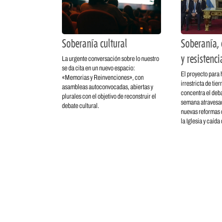
Soberanía cultural
Soberanía, 
y resistenci
La urgente conversación sobre lo nuestro
se da cita en un nuevo espacio:
El proyecto para 
«Memorias y Reinvenciones», con
irrestricta de tie
asambleas autoconvocadas, abiertas y
concentra el deba
plurales con el objetivo de reconstruir el
semana atravesad
debate cultural.
nuevas reformas d
la Iglesia y caída