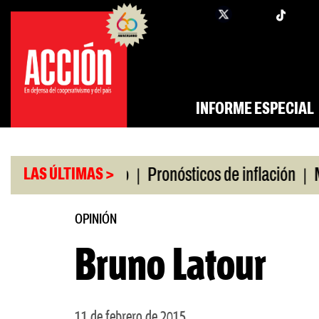
Saltar
twi
facebook
al
contenido
INFORME ESPECIAL
|
|
ro universitario
Pronósticos de inflación
Miles
LAS ÚLTIMAS >
OPINIÓN
Bruno Latour
11 de febrero de 2015