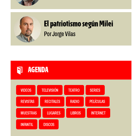
El patriotismo según Milei
Por Jorge Vilas
AGENDA
VIDEOS
TELEVISIÓN
TEATRO
SERIES
REVISTAS
RECITALES
RADIO
PELÍCULAS
MUESTRAS
LUGARES
LIBROS
INTERNET
INFANTIL
DISCOS