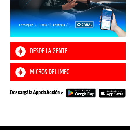
DESDE LA GENTE
MICROS DEL IMFC
Descargá la App de Acción >