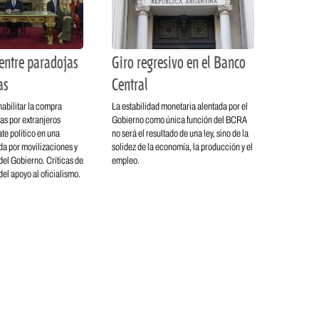
entre paradojas
Giro regresivo en el Banco
as
Central
habilitar la compra
La estabilidad monetaria alentada por el
rras por extranjeros
Gobierno como única función del BCRA
te político en una
no será el resultado de una ley, sino de la
a por movilizaciones y
solidez de la economía, la producción y el
el Gobierno. Críticas de
empleo.
 del apoyo al oficialismo.