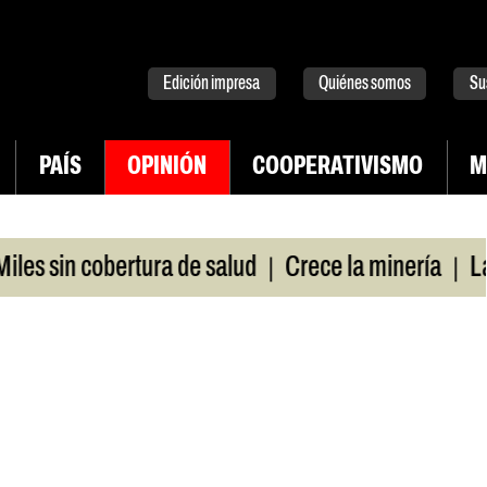
tter
instagram
tiktok
Youtube
Spotify
Edición impresa
Quiénes somos
Su
PAÍS
OPINIÓN
COOPERATIVISMO
M
|
|
 sin cobertura de salud
Crece la minería
La Pam