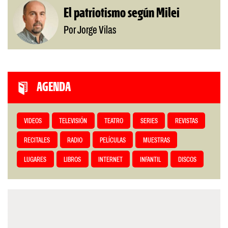
El patriotismo según Milei
Por Jorge Vilas
AGENDA
VIDEOS
TELEVISIÓN
TEATRO
SERIES
REVISTAS
RECITALES
RADIO
PELÍCULAS
MUESTRAS
LUGARES
LIBROS
INTERNET
INFANTIL
DISCOS