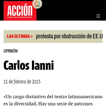
Saltar
al
contenido
|
esgo
China protesta por obstrucción de EE.UU en
LAS ÚLTIMAS >
OPINIÓN
Carlos Ianni
11 de febrero de 2015
«Un rasgo distintivo del teatro latinoamericano
es la diversidad. Hay una serie de patrones