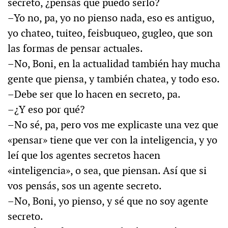
secreto, ¿pensás que puedo serlo?
–Yo no, pa, yo no pienso nada, eso es antiguo,
yo chateo, tuiteo, feisbuqueo, gugleo, que son
las formas de pensar actuales.
–No, Boni, en la actualidad también hay mucha
gente que piensa, y también chatea, y todo eso.
–Debe ser que lo hacen en secreto, pa.
–¿Y eso por qué?
–No sé, pa, pero vos me explicaste una vez que
«pensar» tiene que ver con la inteligencia, y yo
leí que los agentes secretos hacen
«inteligencia», o sea, que piensan. Así que si
vos pensás, sos un agente secreto.
–No, Boni, yo pienso, y sé que no soy agente
secreto.