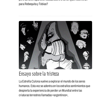
para Rebequita y Tobías?
Ensayo sobre la tristeza
La Estrella Culona vuelve a explorar el mundo de los seres
humanos. Esta vez se adentra en los extraños sentimientos que
despierta la experiencia de perder un Mundial entre las
criaturas terrestres llamadas «argentinos»,