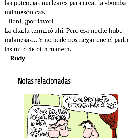
las potencias nucleares para crear la «bomba
milanesónica».
–Boni, ¡por favor!
La charla terminó ahí. Pero esa noche hubo
milanesas… Y no podemos negar que el padre
las miró de otra manera.
—
Rudy
Notas relacionadas