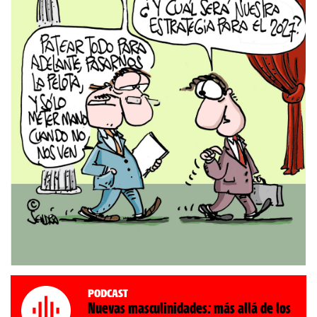
Podcast
Nuevas masculinidades: más allá de los