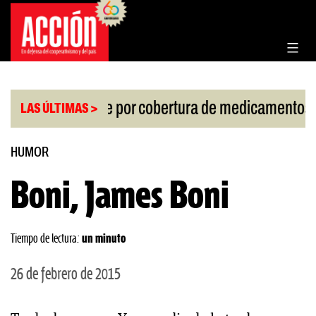
Saltar
al
contenido
|
llo de la Corte por cobertura de medicamentos
Ur
LAS ÚLTIMAS >
HUMOR
Boni, James Boni
Tiempo de lectura:
un minuto
26 de febrero de 2015