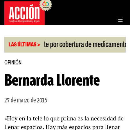
Saltar
al
contenido
|
allo de la Corte por cobertura de medicamentos
U
LAS ÚLTIMAS >
OPINIÓN
Bernarda Llorente
27 de marzo de 2015
«Hoy en la tele lo que prima es la necesidad de
llenar espacios. Hay más espacios para llenar