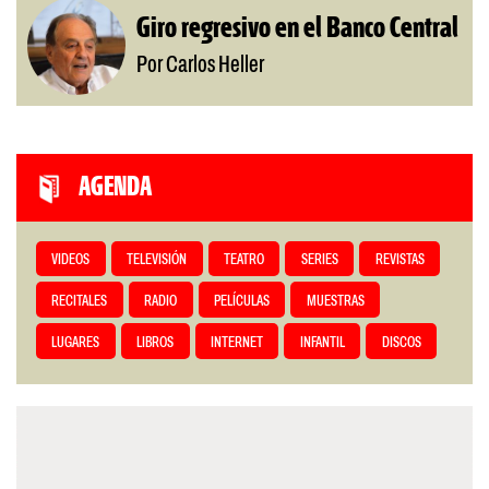
Giro regresivo en el Banco Central
Por Carlos Heller
AGENDA
VIDEOS
TELEVISIÓN
TEATRO
SERIES
REVISTAS
RECITALES
RADIO
PELÍCULAS
MUESTRAS
LUGARES
LIBROS
INTERNET
INFANTIL
DISCOS