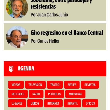
Soberanía, entre paradojas y
resistencias
Por Juan Carlos Junio
Giro regresivo en el Banco Central
Por Carlos Heller
AGENDA
VIDEOS
TELEVISIÓN
TEATRO
SERIES
REVISTAS
RECITALES
RADIO
PELÍCULAS
MUESTRAS
LUGARES
LIBROS
INTERNET
INFANTIL
DISCOS