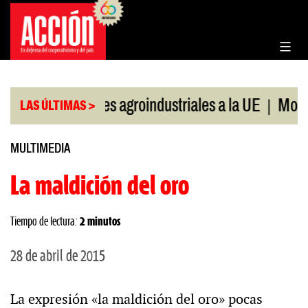
Saltar
al
contenido
|
Exportaciones agroindustriales a la UE
Morosidad
LAS ÚLTIMAS >
MULTIMEDIA
La maldición del oro
Tiempo de lectura:
2 minutos
28 de abril de 2015
La expresión «la maldición del oro» pocas