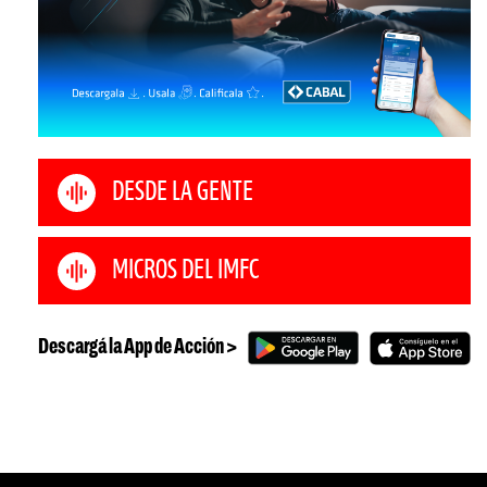
DESDE LA GENTE
MICROS DEL IMFC
Descargá la App de Acción >