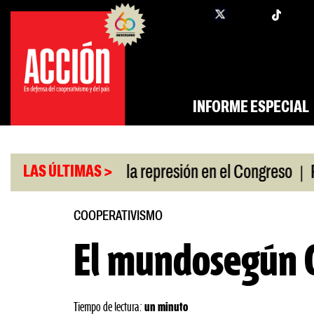
Saltar
twi
facebook
al
contenido
INFORME ESPECIAL
|
 a policías por la represión en el Congreso
Respa
LAS ÚLTIMAS >
COOPERATIVISMO
El mundosegún 
Tiempo de lectura:
un minuto