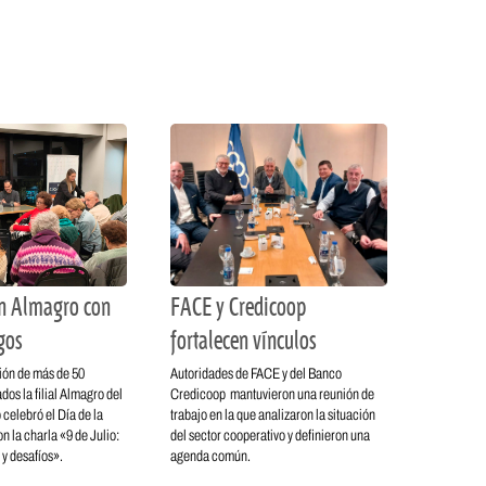
en Almagro con
FACE y Credicoop
gos
fortalecen vínculos
ión de más de 50
Autoridades de FACE y del Banco
dos la filial Almagro del
Credicoop mantuvieron una reunión de
celebró el Día de la
trabajo en la que analizaron la situación
 la charla «9 de Julio:
del sector cooperativo y definieron una
 y desafíos».
agenda común.