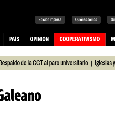
tter
instagram
tiktok
Youtube
Spotify
Edición impresa
Quiénes somos
Su
PAÍS
OPINIÓN
COOPERATIVISMO
M
|
ldo de la CGT al paro universitario
Iglesias y te
Galeano