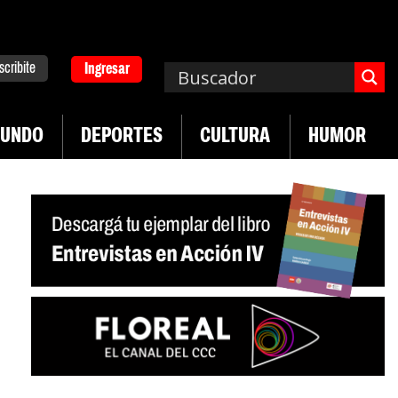
scribite
Ingresar
UNDO
DEPORTES
CULTURA
HUMOR
|
mplos asisten económicamente a la población
Indus