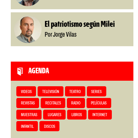
El patriotismo según Milei
Por Jorge Vilas
AGENDA
VIDEOS
TELEVISIÓN
TEATRO
SERIES
REVISTAS
RECITALES
RADIO
PELÍCULAS
MUESTRAS
LUGARES
LIBROS
INTERNET
INFANTIL
DISCOS