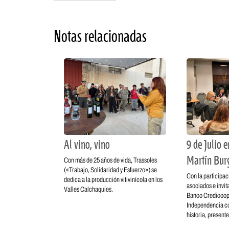
Notas relacionadas
Al vino, vino
9 de Julio 
Martín Bur
Con más de 25 años de vida, Trassoles
(«Trabajo, Solidaridad y Esfuerzo») se
Con la participac
dedica a la producción vitivinícola en los
asociados e invita
Valles Calchaquíes.
Banco Credicoop 
Independencia con
historia, presente