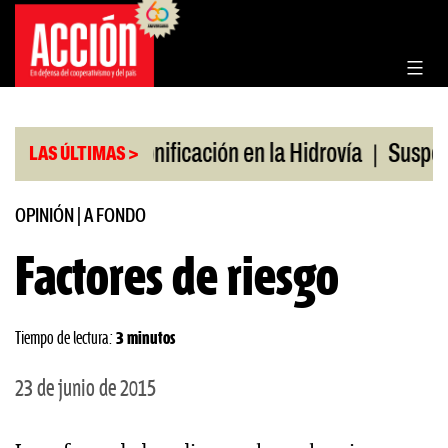
Saltar
al
contenido
|
|
 julio
Bonificación en la Hidrovía
Suspenden de
LAS ÚLTIMAS >
OPINIÓN
|
A FONDO
Factores de riesgo
Tiempo de lectura:
3 minutos
23 de junio de 2015