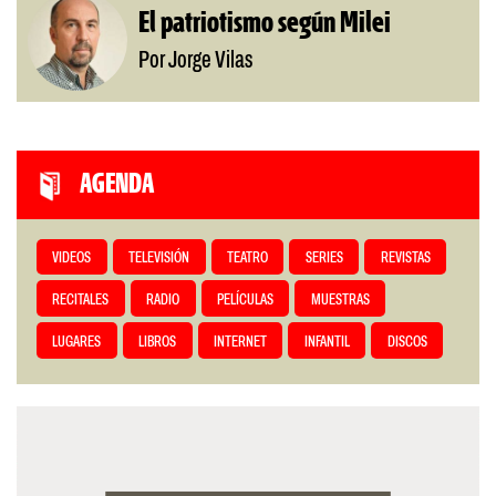
El patriotismo según Milei
Por Jorge Vilas
AGENDA
VIDEOS
TELEVISIÓN
TEATRO
SERIES
REVISTAS
RECITALES
RADIO
PELÍCULAS
MUESTRAS
LUGARES
LIBROS
INTERNET
INFANTIL
DISCOS