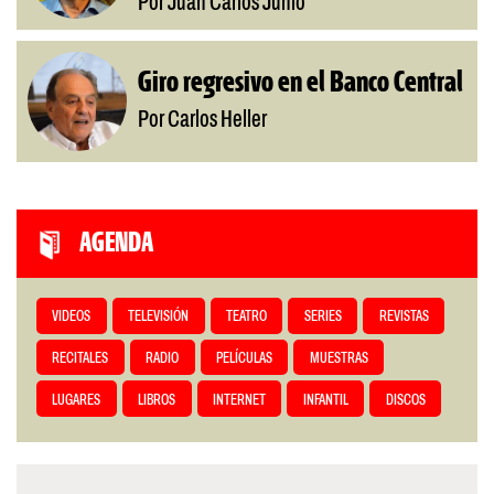
Por Juan Carlos Junio
Giro regresivo en el Banco Central
Por Carlos Heller
AGENDA
VIDEOS
TELEVISIÓN
TEATRO
SERIES
REVISTAS
RECITALES
RADIO
PELÍCULAS
MUESTRAS
LUGARES
LIBROS
INTERNET
INFANTIL
DISCOS