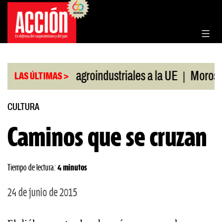
Saltar
al
contenido
|
rtaciones agroindustriales a la UE
Morosidad en 
LAS ÚLTIMAS >
CULTURA
Caminos que se cruzan
Tiempo de lectura:
4 minutos
24 de junio de 2015