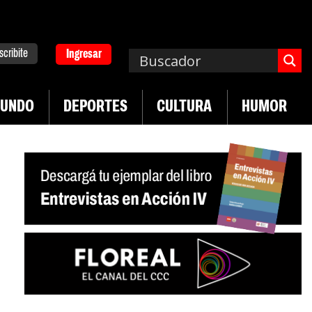
scribite
Ingresar
UNDO
DEPORTES
CULTURA
HUMOR
|
n desregulación del practicaje
Denuncias por vi