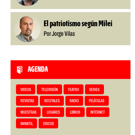
El patriotismo según Milei
Por Jorge Vilas
AGENDA
VIDEOS
TELEVISIÓN
TEATRO
SERIES
REVISTAS
RECITALES
RADIO
PELÍCULAS
MUESTRAS
LUGARES
LIBROS
INTERNET
INFANTIL
DISCOS