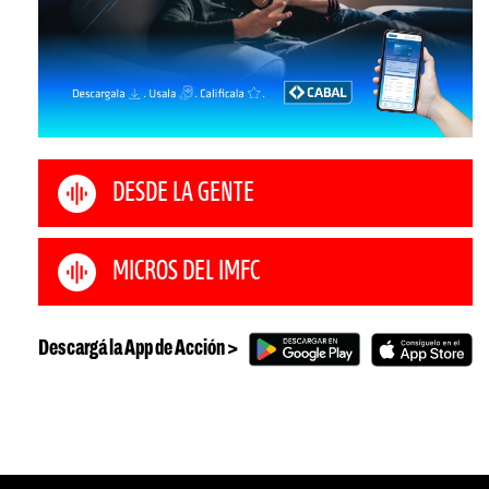
DESDE LA GENTE
MICROS DEL IMFC
Descargá la App de Acción >