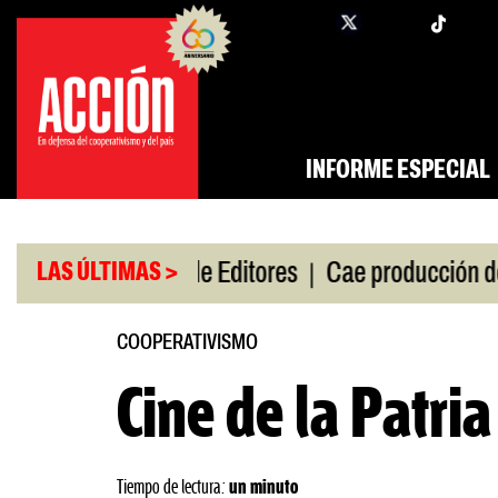
Saltar
twi
facebook
al
contenido
INFORME ESPECIAL
|
|
de gira
Feria de Editores
Cae producción de auto
LAS ÚLTIMAS >
COOPERATIVISMO
Cine de la Patri
Tiempo de lectura:
un minuto