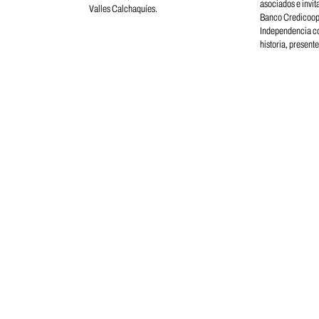
asociados e invita
Valles Calchaquíes.
Banco Credicoop 
Independencia con
historia, presente