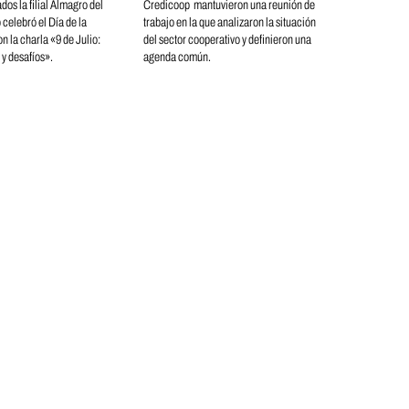
dos la filial Almagro del
Credicoop mantuvieron una reunión de
celebró el Día de la
trabajo en la que analizaron la situación
 la charla «9 de Julio:
del sector cooperativo y definieron una
 y desafíos».
agenda común.