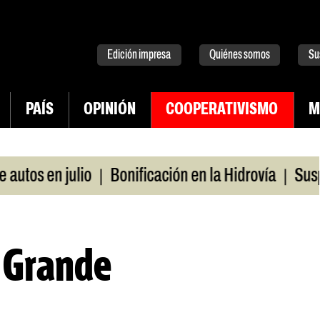
tter
instagram
tiktok
Youtube
Spotify
Edición impresa
Quiénes somos
Su
PAÍS
OPINIÓN
COOPERATIVISMO
M
|
|
s en julio
Bonificación en la Hidrovía
Suspende
a Grande