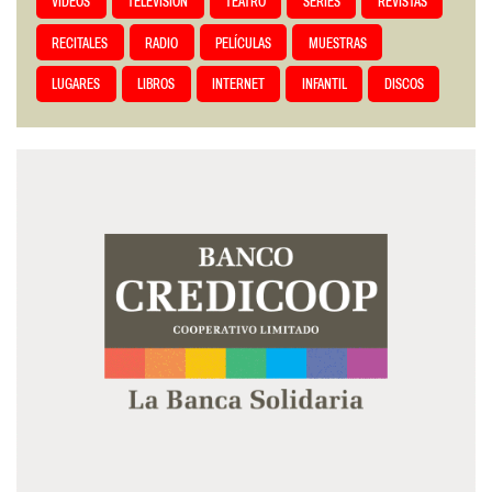
VIDEOS
TELEVISIÓN
TEATRO
SERIES
REVISTAS
RECITALES
RADIO
PELÍCULAS
MUESTRAS
LUGARES
LIBROS
INTERNET
INFANTIL
DISCOS