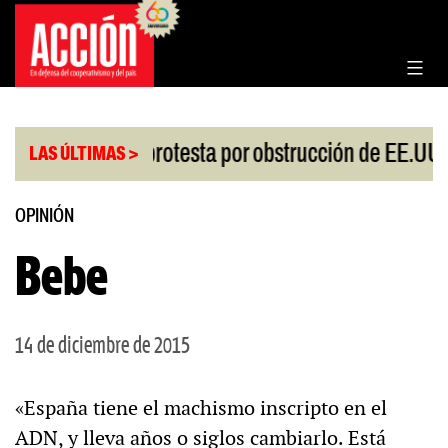
Saltar
al
contenido
|
sgo
China protesta por obstrucción de EE.UU en
LAS ÚLTIMAS >
OPINIÓN
Bebe
14 de diciembre de 2015
«España tiene el machismo inscripto en el
ADN, y lleva años o siglos cambiarlo. Está