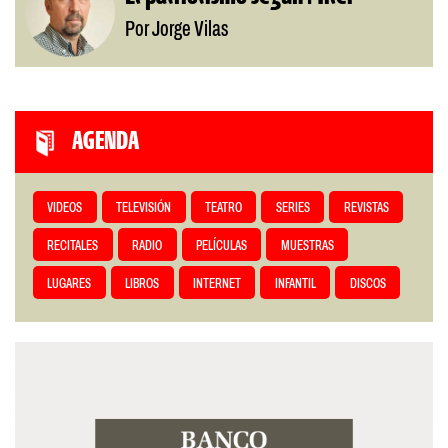
Por Jorge Vilas
AGENDA
VIDEOS
TELEVISIÓN
TEATRO
SERIES
REVISTAS
RECITALES
RADIO
PELÍCULAS
MUESTRAS
LUGARES
LIBROS
INTERNET
INFANTIL
DISCOS