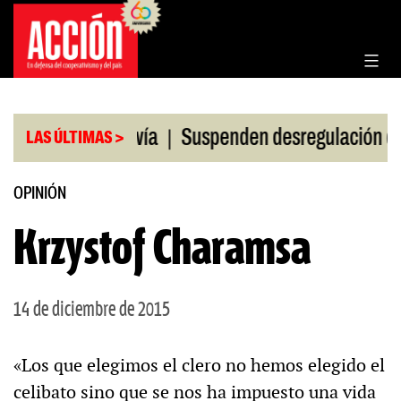
Saltar
al
contenido
|
ón en la Hidrovía
Suspenden desregulación del pr
LAS ÚLTIMAS >
OPINIÓN
Krzystof Charamsa
14 de diciembre de 2015
«Los que elegimos el clero no hemos elegido el
celibato sino que se nos ha impuesto una vida