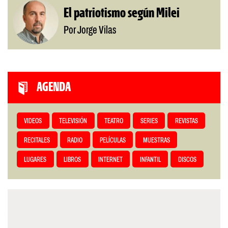
El patriotismo según Milei
Por Jorge Vilas
AGENDA
VIDEOS
TELEVISIÓN
TEATRO
SERIES
REVISTAS
RECITALES
RADIO
PELÍCULAS
MUESTRAS
LUGARES
LIBROS
INTERNET
INFANTIL
DISCOS