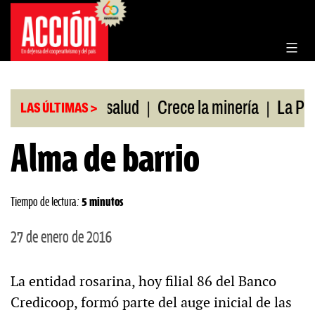
Saltar
al
contenido
|
|
bertura de salud
Crece la minería
La Pampa. Em
LAS ÚLTIMAS >
Alma de barrio
Tiempo de lectura:
5 minutos
27 de enero de 2016
La entidad rosarina, hoy filial 86 del Banco
Credicoop, formó parte del auge inicial de las