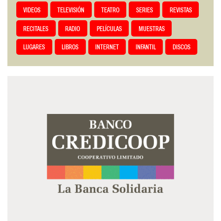
VIDEOS
TELEVISIÓN
TEATRO
SERIES
REVISTAS
RECITALES
RADIO
PELÍCULAS
MUESTRAS
LUGARES
LIBROS
INTERNET
INFANTIL
DISCOS