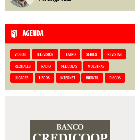
AGENDA
VIDEOS
TELEVISIÓN
TEATRO
SERIES
REVISTAS
RECITALES
RADIO
PELÍCULAS
MUESTRAS
LUGARES
LIBROS
INTERNET
INFANTIL
DISCOS