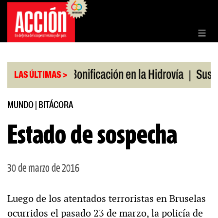
Saltar
al
contenido
|
|
 en julio
Bonificación en la Hidrovía
Suspenden
LAS ÚLTIMAS >
MUNDO
|
BITÁCORA
Estado de sospecha
30 de marzo de 2016
Luego de los atentados terroristas en Bruselas
ocurridos el pasado 23 de marzo, la policía de