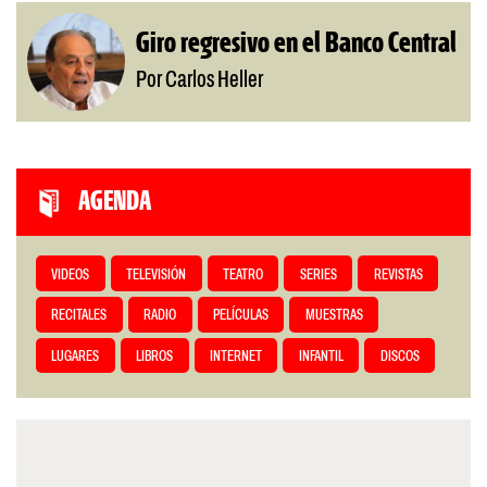
Giro regresivo en el Banco Central
Por Carlos Heller
AGENDA
VIDEOS
TELEVISIÓN
TEATRO
SERIES
REVISTAS
RECITALES
RADIO
PELÍCULAS
MUESTRAS
LUGARES
LIBROS
INTERNET
INFANTIL
DISCOS