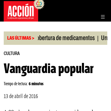
Saltar
al
contenido
|
Corte por cobertura de medicamentos
Uruguay fren
LAS ÚLTIMAS >
CULTURA
Vanguardia popular
Tiempo de lectura:
6 minutos
13 de abril de 2016