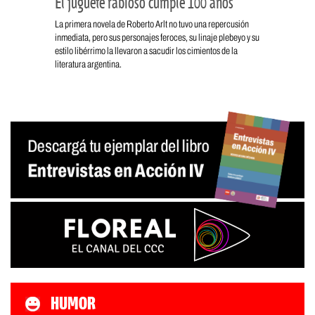
El juguete rabioso cumple 100 años
La primera novela de Roberto Arlt no tuvo una repercusión
inmediata, pero sus personajes feroces, su linaje plebeyo y su
estilo libérrimo la llevaron a sacudir los cimientos de la
literatura argentina.
HUMOR