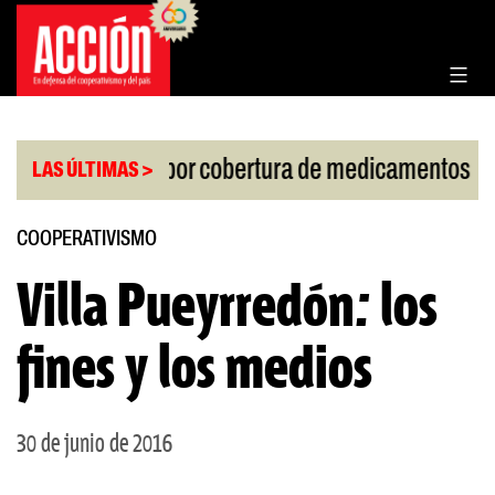
Saltar
al
contenido
|
o de la Corte por cobertura de medicamentos
Urug
LAS ÚLTIMAS >
COOPERATIVISMO
Villa Pueyrredón: los
fines y los medios
30 de junio de 2016