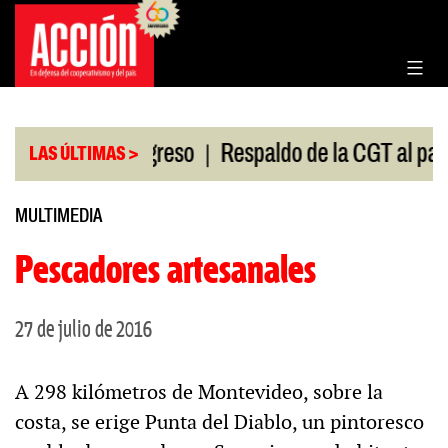
Saltar
al
contenido
|
ión en el Congreso
Respaldo de la CGT al paro uni
LAS ÚLTIMAS >
MULTIMEDIA
Pescadores artesanales
27 de julio de 2016
A 298 kilómetros de Montevideo, sobre la
costa, se erige Punta del Diablo, un pintoresco