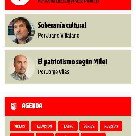
Por Telma Luzzani y Pablo Provitilo
Soberanía cultural
Por Juano Villafañe
El patriotismo según Milei
Por Jorge Vilas
AGENDA
VIDEOS
TELEVISIÓN
TEATRO
SERIES
REVISTAS