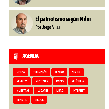
El patriotismo según Milei
Por Jorge Vilas
AGENDA
VIDEOS
TELEVISIÓN
TEATRO
SERIES
REVISTAS
RECITALES
RADIO
PELÍCULAS
MUESTRAS
LUGARES
LIBROS
INTERNET
INFANTIL
DISCOS