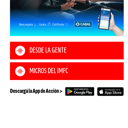
DESDE LA GENTE
MICROS DEL IMFC
Descargá la App de Acción >