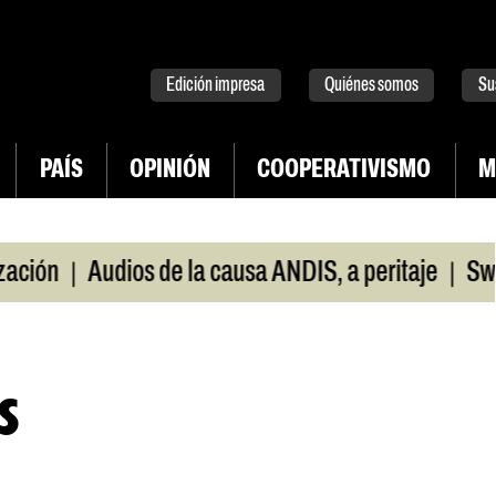
tter
instagram
tiktok
Youtube
Spotify
Edición impresa
Quiénes somos
Su
PAÍS
OPINIÓN
COOPERATIVISMO
M
|
|
Audios de la causa ANDIS, a peritaje
Swap con 
s