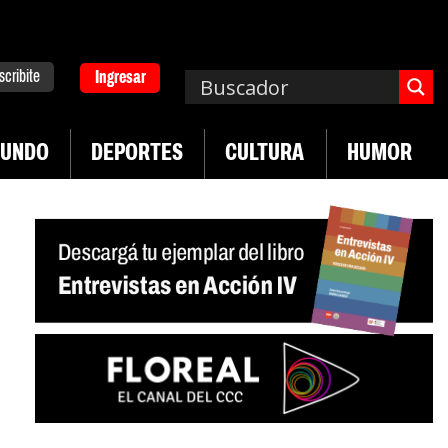
scribite
Ingresar
UNDO
DEPORTES
CULTURA
HUMOR
|
China renovado
Fallo de la Corte por cobertura