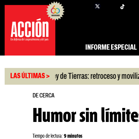
Saltar
twi
facebook
al
contenido
INFORME ESPECIAL
|
escuento
Ley de Tierras: retroceso y movilización
LAS ÚLTIMAS >
DE CERCA
Humor sin límite
Tiempo de lectura:
9 minutos