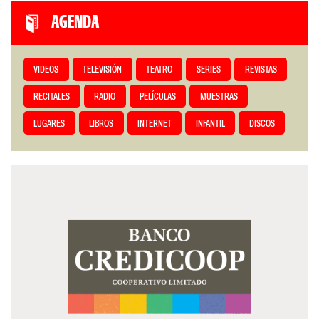
AGENDA
VIDEOS
TELEVISIÓN
TEATRO
SERIES
REVISTAS
RECITALES
RADIO
PELÍCULAS
MUESTRAS
LUGARES
LIBROS
INTERNET
INFANTIL
DISCOS