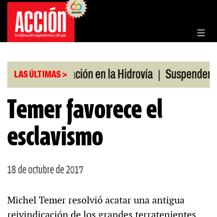
Saltar
al
contenido
|
|
ulio
Bonificación en la Hidrovía
Suspenden desr
LAS ÚLTIMAS >
Temer favorece el
esclavismo
18 de octubre de 2017
Michel Temer resolvió acatar una antigua
reivindicación de los grandes terratenientes