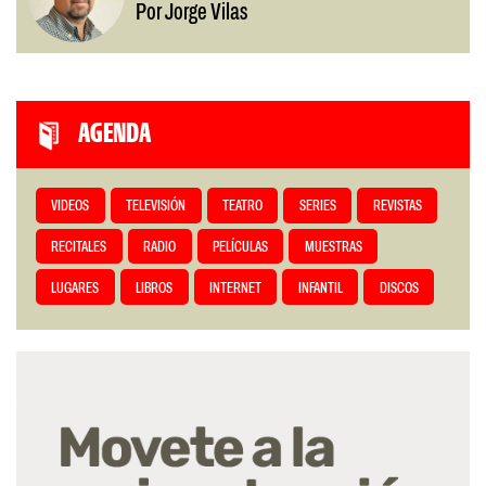
Por Jorge Vilas
AGENDA
VIDEOS
TELEVISIÓN
TEATRO
SERIES
REVISTAS
RECITALES
RADIO
PELÍCULAS
MUESTRAS
LUGARES
LIBROS
INTERNET
INFANTIL
DISCOS