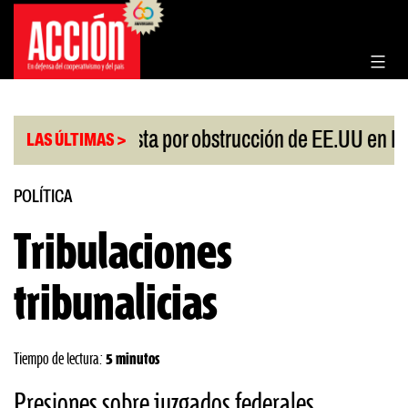
Saltar
al
contenido
hina protesta por obstrucción de EE.UU en Neuquén
LAS ÚLTIMAS >
POLÍTICA
Tribulaciones
tribunalicias
Tiempo de lectura:
5 minutos
Presiones sobre juzgados federales,