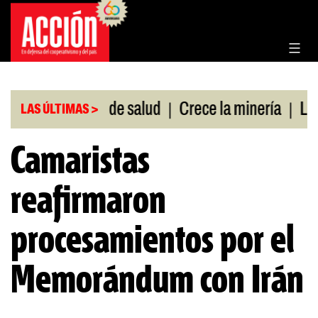
Saltar
al
contenido
|
|
 sin cobertura de salud
Crece la minería
La Pam
LAS ÚLTIMAS >
Camaristas
reafirmaron
procesamientos por el
Memorándum con Irán