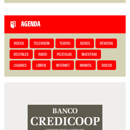
AGENDA
VIDEOS
TELEVISIÓN
TEATRO
SERIES
REVISTAS
RECITALES
RADIO
PELÍCULAS
MUESTRAS
LUGARES
LIBROS
INTERNET
INFANTIL
DISCOS