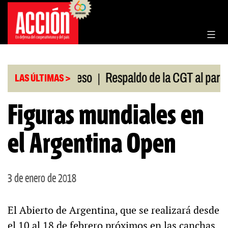
Saltar
al
contenido
|
ión en el Congreso
Respaldo de la CGT al paro uni
LAS ÚLTIMAS >
Figuras mundiales en
el Argentina Open
3 de enero de 2018
El Abierto de Argentina, que se realizará desde
el 10 al 18 de febrero próximos en las canchas