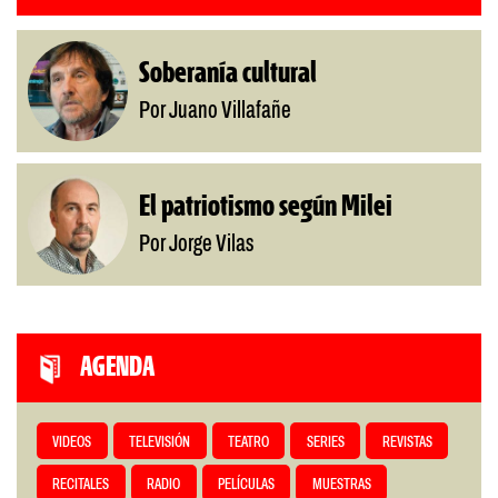
Soberanía cultural
Por Juano Villafañe
El patriotismo según Milei
Por Jorge Vilas
AGENDA
VIDEOS
TELEVISIÓN
TEATRO
SERIES
REVISTAS
RECITALES
RADIO
PELÍCULAS
MUESTRAS