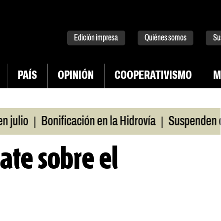
tter
instagram
tiktok
Youtube
Spotify
Edición impresa
Quiénes somos
Su
PAÍS
OPINIÓN
COOPERATIVISMO
M
|
|
io
Bonificación en la Hidrovía
Suspenden desreg
ate sobre el