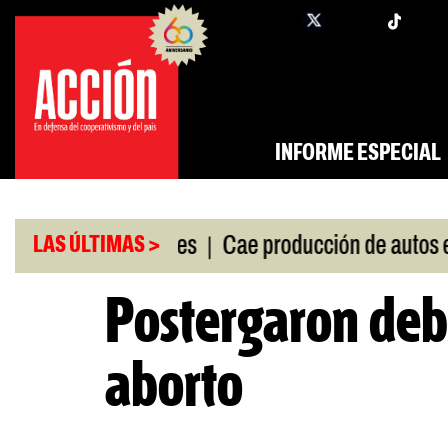
Saltar
twi
facebook
al
contenido
INFORME ESPECIAL
|
|
Feria de Editores
Cae producción de autos en jul
LAS ÚLTIMAS >
Postergaron deb
aborto