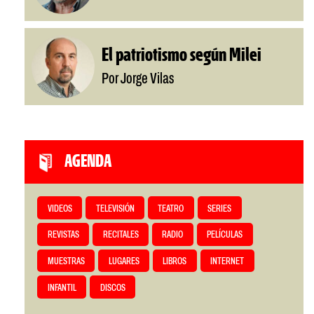
El patriotismo según Milei
Por Jorge Vilas
AGENDA
VIDEOS
TELEVISIÓN
TEATRO
SERIES
REVISTAS
RECITALES
RADIO
PELÍCULAS
MUESTRAS
LUGARES
LIBROS
INTERNET
INFANTIL
DISCOS