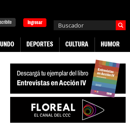
scribite
Ingresar
UNDO
DEPORTES
CULTURA
HUMOR
|
ulación del practicaje
Denuncias por violencia 