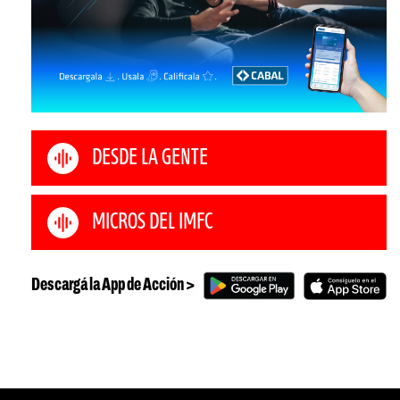
DESDE LA GENTE
MICROS DEL IMFC
Descargá la App de Acción >