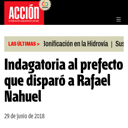
Saltar
al
contenido
|
|
os en julio
Bonificación en la Hidrovía
Suspende
LAS ÚLTIMAS >
Indagatoria al prefecto
que disparó a Rafael
Nahuel
29 de junio de 2018