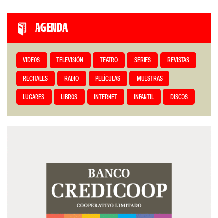
AGENDA
VIDEOS
TELEVISIÓN
TEATRO
SERIES
REVISTAS
RECITALES
RADIO
PELÍCULAS
MUESTRAS
LUGARES
LIBROS
INTERNET
INFANTIL
DISCOS