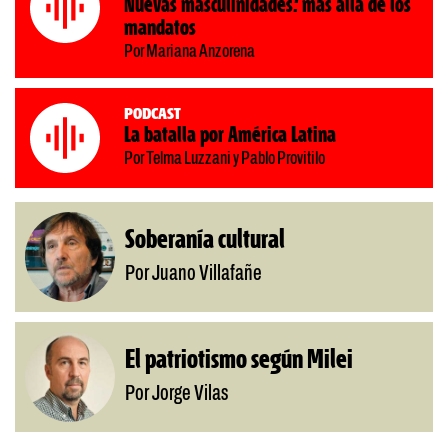
Nuevas masculinidades: más allá de los
mandatos
Por Mariana Anzorena
Podcast
La batalla por América Latina
Por Telma Luzzani y Pablo Provitilo
Soberanía cultural
Por Juano Villafañe
El patriotismo según Milei
Por Jorge Vilas