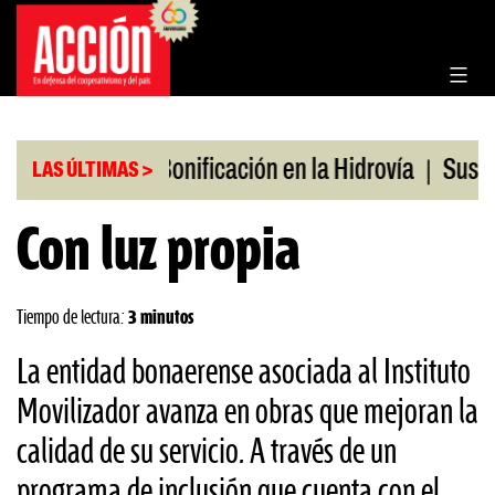
Saltar
al
contenido
|
|
 en julio
Bonificación en la Hidrovía
Suspenden
LAS ÚLTIMAS >
Con luz propia
Tiempo de lectura:
3 minutos
La entidad bonaerense asociada al Instituto
Movilizador avanza en obras que mejoran la
calidad de su servicio. A través de un
programa de inclusión que cuenta con el