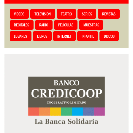
VIDEOS
TELEVISIÓN
TEATRO
SERIES
REVISTAS
RECITALES
RADIO
PELÍCULAS
MUESTRAS
LUGARES
LIBROS
INTERNET
INFANTIL
DISCOS