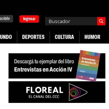
scribite
Ingresar
UNDO
DEPORTES
CULTURA
HUMOR
|
pa. Emergencia en salud mental
Los 43 estudian