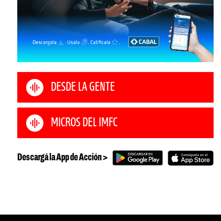
DESDE LA GENTE
MICROS DEL IMFC
Descargá la App de Acción >