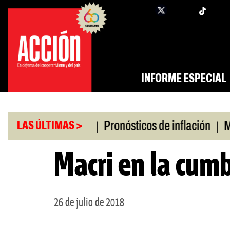
Saltar
twi
facebook
al
contenido
INFORME ESPECIAL
|
|
ro universitario
Pronósticos de inflación
Miles
LAS ÚLTIMAS >
Macri en la cumb
26 de julio de 2018