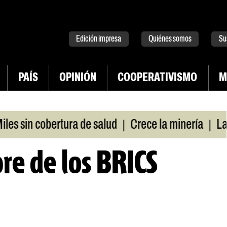
tter
instagram
tiktok
Youtube
Spotify
Edición impresa
Quiénes somos
Su
PAÍS
OPINIÓN
COOPERATIVISMO
M
|
|
 sin cobertura de salud
Crece la minería
La Pam
re de los BRICS