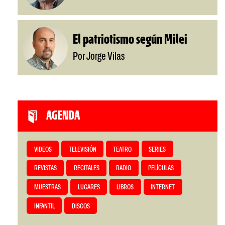
El patriotismo según Milei
Por Jorge Vilas
AGENDA
VIDEOS
TELEVISIÓN
TEATRO
SERIES
REVISTAS
RECITALES
RADIO
PELÍCULAS
MUESTRAS
LUGARES
LIBROS
INTERNET
INFANTIL
DISCOS