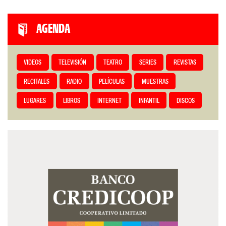
AGENDA
VIDEOS
TELEVISIÓN
TEATRO
SERIES
REVISTAS
RECITALES
RADIO
PELÍCULAS
MUESTRAS
LUGARES
LIBROS
INTERNET
INFANTIL
DISCOS