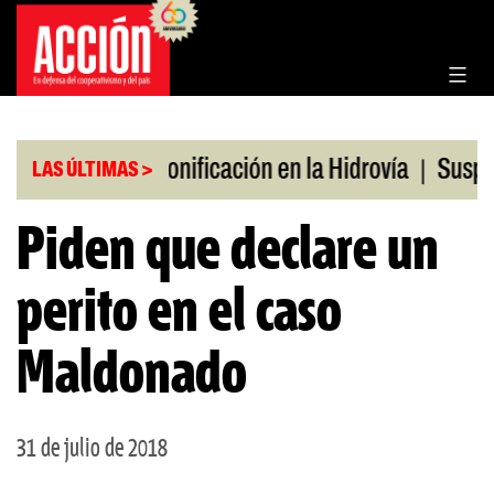
Saltar
al
contenido
|
|
s en julio
Bonificación en la Hidrovía
Suspende
LAS ÚLTIMAS >
Piden que declare un
perito en el caso
Maldonado
31 de julio de 2018