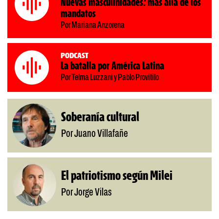
Nuevas masculinidades: más allá de los
mandatos
Por Mariana Anzorena
Podcast
La batalla por América Latina
Por Telma Luzzani y Pablo Provitilo
Soberanía cultural
Por Juano Villafañe
El patriotismo según Milei
Por Jorge Vilas