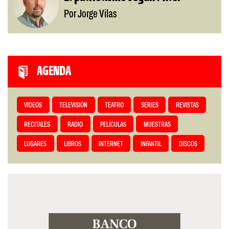
Por Jorge Vilas
AGENDA
VIDEOS
TELEVISIÓN
TEATRO
SERIES
REVISTAS
RECITALES
RADIO
PELÍCULAS
MUESTRAS
LUGARES
LIBROS
INTERNET
INFANTIL
DISCOS