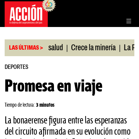
Saltar
al
contenido
|
|
obertura de salud
Crece la minería
La Pampa. E
LAS ÚLTIMAS >
DEPORTES
Promesa en viaje
Tiempo de lectura:
3 minutos
La bonaerense figura entre las esperanzas
del circuito afirmada en su evolución como