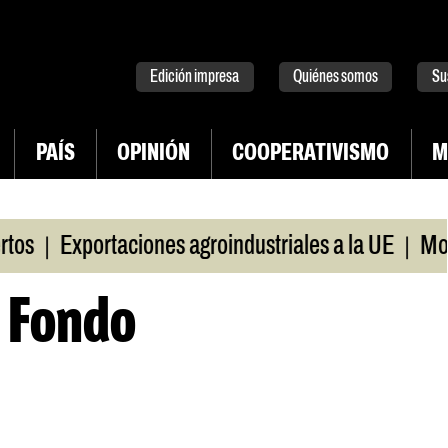
tter
instagram
tiktok
Youtube
Spotify
Edición impresa
Quiénes somos
Su
PAÍS
OPINIÓN
COOPERATIVISMO
M
|
|
Exportaciones agroindustriales a la UE
Morosid
l Fondo