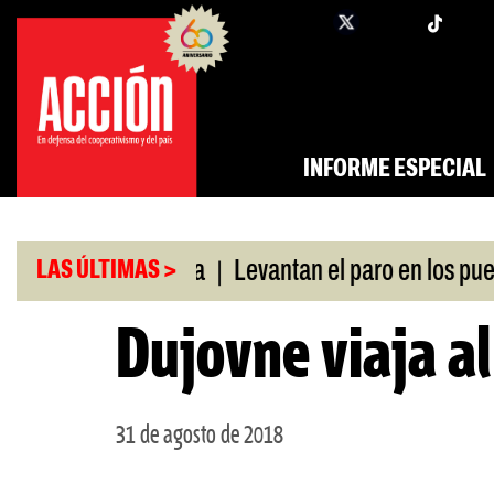
Saltar
twi
facebook
al
contenido
INFORME ESPECIAL
|
ó swap con China
Levantan el paro en los puertos
LAS ÚLTIMAS >
Dujovne viaja a
31 de agosto de 2018