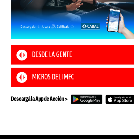
DESDE LA GENTE
MICROS DEL IMFC
Descargá la App de Acción >