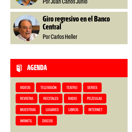
Por Juan Carlos Junio
Giro regresivo en el Banco
Central
Por Carlos Heller
AGENDA
VIDEOS
TELEVISIÓN
TEATRO
SERIES
REVISTAS
RECITALES
RADIO
PELÍCULAS
MUESTRAS
LUGARES
LIBROS
INTERNET
INFANTIL
DISCOS