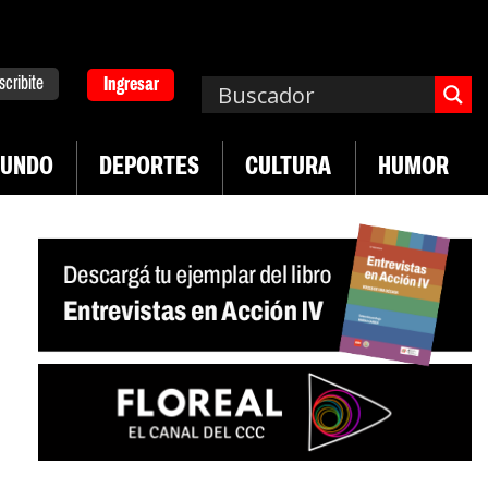
scribite
Ingresar
UNDO
DEPORTES
CULTURA
HUMOR
|
ad en jóvenes precarizados
Cae la actividad en 